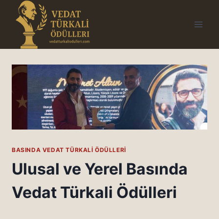
Skip
to
content
BASINDA VEDAT TÜRKALI ÖDÜLLERI
Ulusal ve Yerel Basında
Vedat Türkali Ödülleri