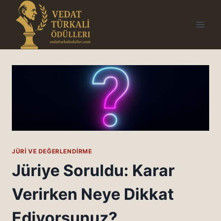
Skip
to
content
JÜRI VE DEĞERLENDIRME
Jüriye Soruldu: Karar
Verirken Neye Dikkat
Ediyorsunuz?