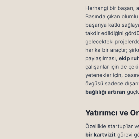
Herhangi bir başarı, a
Basında çıkan olumlu 
başarıya katkı sağla
takdir edildiğini gördü
gelecekteki projelerde
harika bir araçtır; şir
paylaşılması,
ekip ru
çalışanlar için de çek
yetenekler için, basın
övgüsü sadece dışarıy
bağlılığı artıran
güçlü
Yatırımcı ve O
Özellikle startup’lar
bir kartvizit
görevi gör