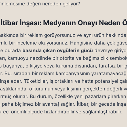
rinlemesine değeri nereden geliyor?
e İtibar İnşası: Medyanın Onayı Neden 
hakkında bir reklam görüyorsunuz ve aynı ürün hakkında
lumlu bir inceleme okuyorsunuz. Hangisine daha çok güve
İşte burada
basında çıkan övgülerin gücü
devreye giriyor
rı, kamuoyu nezdinde bir otorite ve bağımsızlık sembolü
 başarıya, o kişiye veya kuruma dışarıdan, tarafsız bir g
r. Bu, sıradan bir reklam kampanyasının yaratamayacağı
inşa eder. Tüketiciler, iş ortakları ve hatta potansiyel çalı
aştıklarında, o kurumun veya kişinin gerçekten değerli v
örmüş olurlar. Bu durum, özellikle yeni pazarlara girerken
paha biçilmez bir avantaj sağlar. İtibar, bir gecede inş
eci önemli ölçüde hızlandırabilir ve sağlamlaştırabilir.