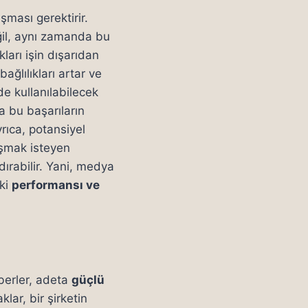
şması gerektirir.
ğil, aynı zamanda bu
kları işin dışarıdan
ağlılıkları artar ve
de kullanılabilecek
da bu başarıların
rıca, potansiyel
lışmak isteyen
dırabilir. Yani, medya
eki
performansı ve
aberler, adeta
güçlü
klar, bir şirketin