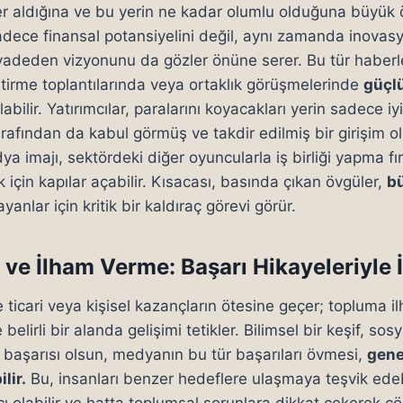
 aldığına ve bu yerin ne kadar olumlu olduğuna büyük 
sadece finansal potansiyelini değil, aynı zamanda inovas
k vadeden vizyonunu da gözler önüne serer. Bu tür haberle
ştirme toplantılarında veya ortaklık görüşmelerinde
güçlü
abilir. Yatırımcılar, paralarını koyacakları yerin sadece iyi 
ından da kabul görmüş ve takdir edilmiş bir girişim olm
a imajı, sektördeki diğer oyuncularla iş birliği yapma fırsa
 için kapılar açabilir. Kısacası, basında çıkan övgüler,
b
yanlar için kritik bir kaldıraç görevi görür.
 ve İlham Verme: Başarı Hikayeleriyle İ
 ticari veya kişisel kazançların ötesine geçer; topluma i
 belirli bir alanda gelişimi tetikler. Bilimsel bir keşif, sos
 başarısı olsun, medyanın bu tür başarıları övmesi,
gene
lir.
Bu, insanları benzer hedeflere ulaşmaya teşvik edebili
cı olabilir ve hatta toplumsal sorunlara dikkat çekerek ç