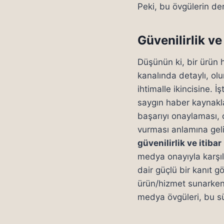
Peki, bu övgülerin de
Güvenilirlik v
Düşünün ki, bir ürün 
kanalında detaylı, o
ihtimalle ikincisine. 
saygın haber kaynakla
başarıyı onaylaması, o
vurması anlamına geli
güvenilirlik ve itibar
medya onayıyla karşıl
dair güçlü bir kanıt g
ürün/hizmet sunarken 
medya övgüleri, bu sür