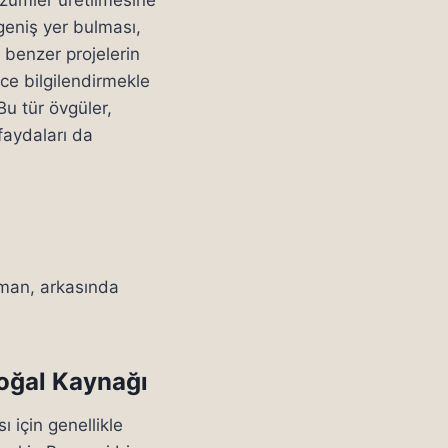
geniş yer bulması,
, benzer projelerin
ece bilgilendirmekle
Bu tür övgüler,
faydaları da
aman, arkasında
Doğal Kaynağı
 için genellikle