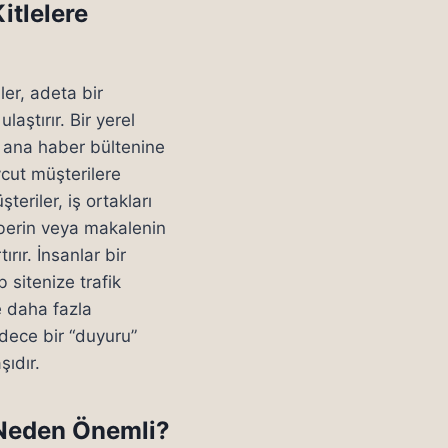
itlelere
er, adeta bir
aştırır. Bir yerel
n ana haber bültenine
cut müşterilere
riler, iş ortakları
haberin veya makalenin
rır. İnsanlar bir
 sitenize trafik
e daha fazla
dece bir “duyuru”
şıdır.
 Neden Önemli?