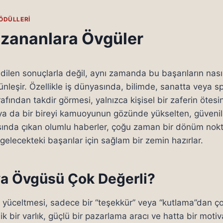
ÖDÜLLERI
zananlara Övgüler
dilen sonuçlarla değil, aynı zamanda bu başarıların nasıl
ünleşir. Özellikle iş dünyasında, bilimde, sanatta veya s
fından takdir görmesi, yalnızca kişisel bir zaferin ötesi
ti ya da bir bireyi kamuoyunun gözünde yükselten, güvenili
asında çıkan olumlu haberler, çoğu zaman bir dönüm nokt
 gelecekteki başarılar için sağlam bir zemin hazırlar.
 Övgüsü Çok Değerli?
 yüceltmesi, sadece bir “teşekkür” veya “kutlama”dan ço
jik bir varlık, güçlü bir pazarlama aracı ve hatta bir moti