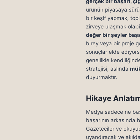
gerçek bir başarı, çığ
ürünün piyasaya sürül
bir keşif yapmak, top
zirveye ulaşmak olabi
değer bir şeyler baş
birey veya bir proje g
sonuçlar elde ediyors
genellikle kendiliğinde
stratejisi, aslında
mük
duyurmaktır.
Hikaye Anlatım
Medya sadece ne baş
başarının arkasında bi
Gazeteciler ve okuyuc
uyandıracak ve akılda k