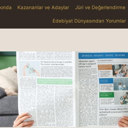
kında
Kazananlar ve Adaylar
Jüri ve Değerlendirme
Edebiyat Dünyasından Yorumlar