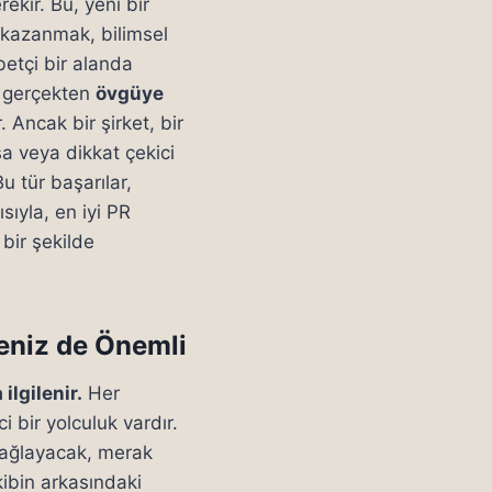
ekir. Bu, yeni bir
l kazanmak, bilimsel
betçi bir alanda
, gerçekten
övgüye
 Ancak bir şirket, bir
sa veya dikkat çekici
 tür başarılar,
ısıyla, en iyi PR
bir şekilde
eniz de Önemli
ilgilenir.
Her
i bir yolculuk vardır.
 bağlayacak, merak
ekibin arkasındaki