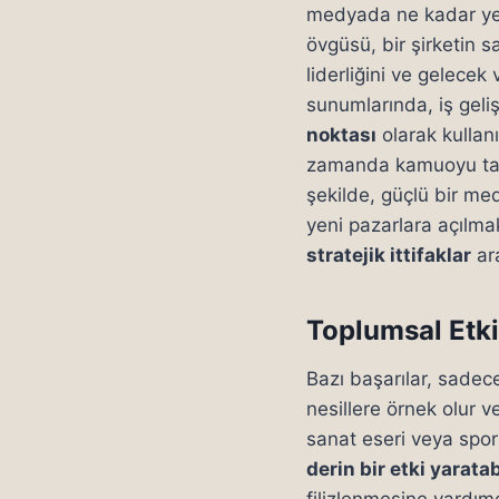
medyada ne kadar yer
övgüsü, bir şirketin 
liderliğini ve gelece
sunumlarında, iş geli
noktası
olarak kullanıl
zamanda kamuoyu taraf
şekilde, güçlü bir medy
yeni pazarlara açılmak
stratejik ittifaklar
ara
Toplumsal Etki
Bazı başarılar, sadece
nesillere örnek olur ve
sanat eseri veya spor
derin bir etki yaratabi
filizlenmesine yardım