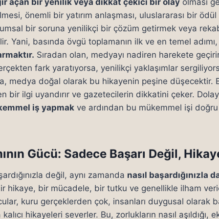
ır açan bir yenilik veya dikkat çekici bir olay
olması ger
mesi, önemli bir yatırım anlaşması, uluslararası bir ödü
lumsal bir soruna yenilikçi bir çözüm getirmek veya reka
lir. Yani, basında övgü toplamanın ilk ve en temel adımı
armaktır.
Sıradan olan, medyayı nadiren harekete geçirir.
erçekten fark yaratıyorsa, yenilikçi yaklaşımlar sergiliyor
a, medya doğal olarak bu hikayenin peşine düşecektir. Bu
n bir ilgi uyandırır ve gazetecilerin dikkatini çeker. Dolay
emmel iş yapmak
ve ardından bu mükemmel işi doğru 
ının Gücü: Sadece Başarı Değil, Hikay
ardığınızla değil, aynı zamanda
nasıl başardığınızla da 
r hikaye, bir mücadele, bir tutku ve genellikle ilham veric
ular, kuru gerçeklerden çok, insanları duygusal olarak
alıcı hikayeleri severler. Bu, zorlukların nasıl aşıldığı, 