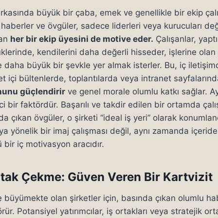
rkasında büyük bir çaba, emek ve genellikle bir ekip çalı
haberler ve övgüler, sadece liderleri veya kurucuları de
yan
her bir ekip üyesini de motive eder.
Çalışanlar, yaptı
klerinde, kendilerini daha değerli hisseder, işlerine olan b
 daha büyük bir şevkle yer almak isterler. Bu, iç iletişim
ket içi bültenlerde, toplantılarda veya intranet sayfaların
hunu güçlendirir
ve genel morale olumlu katkı sağlar. Ay
ici bir faktördür. Başarılı ve takdir edilen bir ortamda ça
da çıkan övgüler, o şirketi “ideal iş yeri” olarak konumlan
a yönelik bir imaj çalışması değil, aynı zamanda içerid
 bir iç motivasyon aracıdır.
rtak Çekme: Güven Veren Bir Kartvizit
 ve büyümekte olan şirketler için, basında çıkan olumlu h
ür. Potansiyel yatırımcılar, iş ortakları veya stratejik orta