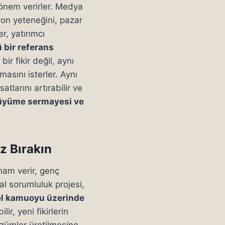
önem verirler. Medya
yon yeteneğini, pazar
r, yatırımcı
 bir referans
bir fikir değil, aynı
asını isterler. Aynı
tlarını artırabilir ve
üyüme sermayesi ve
z Bırakın
lham verir, genç
yal sorumluluk projesi,
l kamuoyu üzerinde
r, yeni fikirlerin
özümler üretilmesine