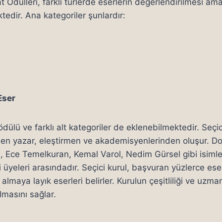
 Ödülleri, farklı türlerde eserlerin değerlendirilmesi amac
tedir. Ana kategoriler şunlardır:
Eser
 ödülü ve farklı alt kategoriler de eklenebilmektedir. Seçic
len yazar, eleştirmen ve akademisyenlerinden oluşur. Do
i, Ece Temelkuran, Kemal Varol, Nedim Gürsel gibi isimler
ri üyeleri arasındadır. Seçici kurul, başvuran yüzlerce eseri
lmaya layık eserleri belirler. Kurulun çeşitliliği ve uzmanl
lmasını sağlar.