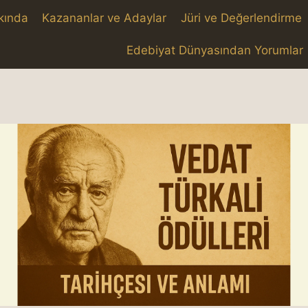
kında
Kazananlar ve Adaylar
Jüri ve Değerlendirme
Edebiyat Dünyasından Yorumlar