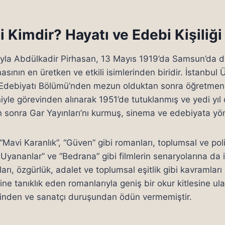
i Kimdir? Hayatı ve Edebi Kişiliği
adıyla Abdülkadir Pirhasan, 13 Mayıs 1919’da Samsun’da 
sının en üretken ve etkili isimlerinden biridir. İstanbul 
ve Edebiyatı Bölümü’nden mezun olduktan sonra öğretmen
iyle görevinden alınarak 1951’de tutuklanmış ve yedi yıl 
 sonra Gar Yayınları’nı kurmuş, sinema ve edebiyata yön
“Mavi Karanlık”, “Güven” gibi romanları, toplumsal ve polit
Uyananlar” ve “Bedrana” gibi filmlerin senaryolarına da i
arı, özgürlük, adalet ve toplumsal eşitlik gibi kavramları
hine tanıklık eden romanlarıyla geniş bir okur kitlesine ul
iğinden ve sanatçı duruşundan ödün vermemiştir.