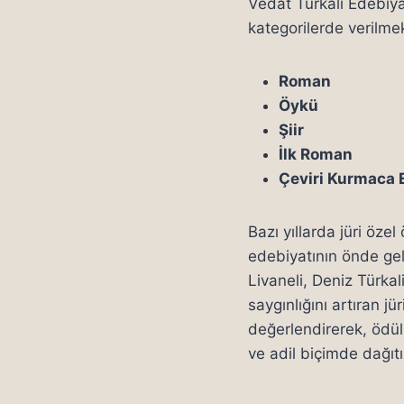
Vedat Türkali Edebiyat
kategorilerde verilmek
Roman
Öykü
Şiir
İlk Roman
Çeviri Kurmaca 
Bazı yıllarda jüri özel
edebiyatının önde ge
Livaneli, Deniz Türkal
saygınlığını artıran jü
değerlendirerek, ödül a
ve adil biçimde dağıtı