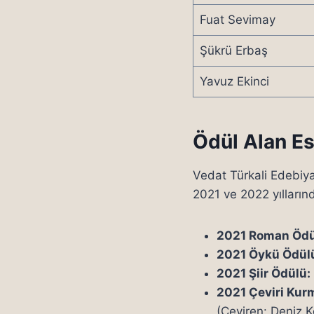
Fuat Sevimay
Şükrü Erbaş
Yavuz Ekinci
Ödül Alan Es
Vedat Türkali Edebiyat
2021 ve 2022 yıllarınd
2021 Roman Ödü
2021 Öykü Ödül
2021 Şiir Ödülü:
2021 Çeviri Kur
(Çeviren: Deniz K