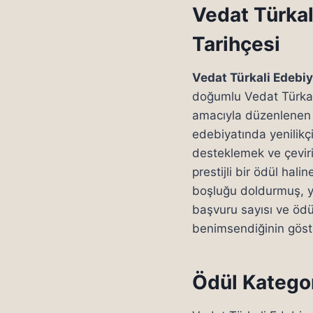
Vedat Türkal
Tarihçesi
Vedat Türkali Edebiy
doğumlu Vedat Türkal
amacıyla düzenlenen bu
edebiyatında yenilikçi
desteklemek ve çeviri 
prestijli bir ödül hal
boşluğu doldurmuş, ye
başvuru sayısı ve ödül
benimsendiğinin göste
Ödül Kategor