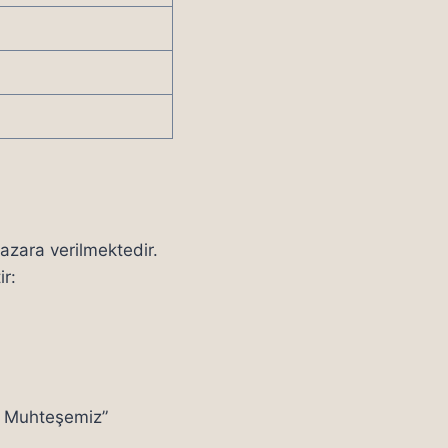
yazara verilmektedir.
ir:
n Muhteşemiz”