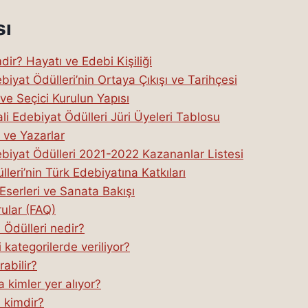
sı
dir? Hayatı ve Edebi Kişiliği
biyat Ödülleri’nin Ortaya Çıkışı ve Tarihçesi
 ve Seçici Kurulun Yapısı
i Edebiyat Ödülleri Jüri Üyeleri Tablosu
 ve Yazarlar
ebiyat Ödülleri 2021-2022 Kazananlar Listesi
leri’nin Türk Edebiyatına Katkıları
 Eserleri ve Sanata Bakışı
ular (FAQ)
 Ödülleri nedir?
 kategorilerde veriliyor?
abilir?
a kimler yer alıyor?
 kimdir?