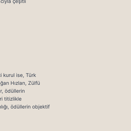
ıyla çeşitli
i kurul ise, Türk
ğan Hızlan, Zülfü
, ödüllerin
 titizlikle
ığı, ödüllerin objektif