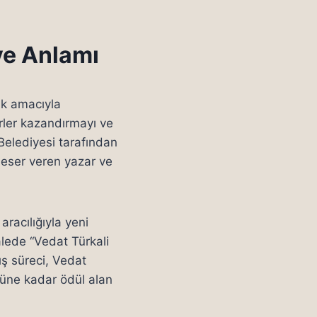
 ve Anlamı
ak amacıyla
rler kazandırmayı ve
 Belediyesi tarafından
a eser veren yazar ve
racılığıyla yeni
lede “Vedat Türkali
ış süreci, Vedat
ugüne kadar ödül alan