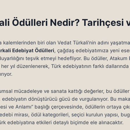
li Ödülleri Nedir? Tarihçesi
a kalemlerinden biri olan Vedat Türkali’nin adını yaşatm
rkali Edebiyat Ödülleri
, çağdaş edebiyatımıza yeni ese
uyarlılığını teşvik etmeyi hedefliyor. Bu ödüller, Atakum
 her yıl düzenlenerek, Türk edebiyatının farklı dallarınd
rıyor.
umsal mücadeleye ve sanata kattığı değerler, bu ödüller a
n, edebiyatın dönüştürücü gücü de vurgulanıyor. Bu maka
esi ve Anlamı” başlığı çerçevesinde, ödüllerin ortaya çık
edebi mirası, ödül kategorileri, seçici kurulun yapısı, b
ürk edebiyatına etkileri detaylı biçimde ele alınacaktır.