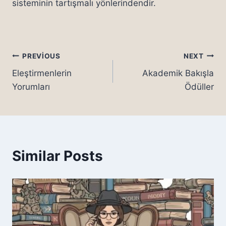
sisteminin tartışmalı yönlerindendir.
Yazı
PREVIOUS
NEXT
Eleştirmenlerin
Akademik Bakışla
gezinmesi
Yorumları
Ödüller
Similar Posts