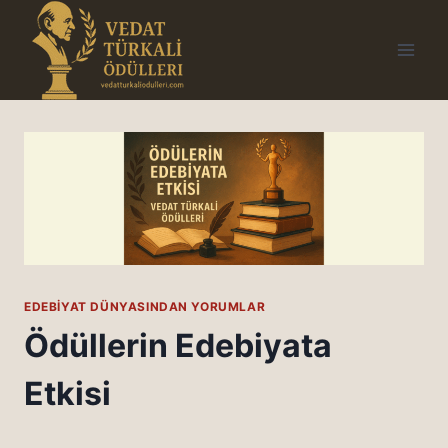
Skip
to
content
EDEBIYAT DÜNYASINDAN YORUMLAR
Ödüllerin Edebiyata
Etkisi