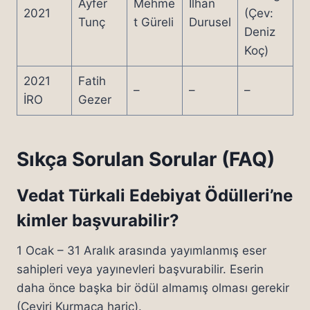
Ayfer
Mehme
İlhan
2021
(Çev:
Tunç
t Güreli
Durusel
Deniz
Koç)
2021
Fatih
–
–
–
İRO
Gezer
Sıkça Sorulan Sorular (FAQ)
Vedat Türkali Edebiyat Ödülleri’ne
kimler başvurabilir?
1 Ocak – 31 Aralık arasında yayımlanmış eser
sahipleri veya yayınevleri başvurabilir. Eserin
daha önce başka bir ödül almamış olması gerekir
(Çeviri Kurmaca hariç).