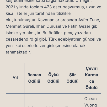
keşfedilmesine katkı sağlamaktadır. Örneğin,
2021 yılında toplam 473 eser başvurmuş, uzun ve
kısa listeler jüri tarafından titizlikle
oluşturulmuştur. Kazananlar arasında Ayfer Tunç,
Mehmet Güreli, İlhan Durusel ve Fatih Gezer gibi
isimler yer almıştır. Bu ödüller, genç yazarları
cesaretlendirdiği gibi, Türk edebiyatının güncel ve
yenilikçi eserlerle zenginleşmesine olanak
tanımaktadır.
Çeviri
Roman
Öykü
Şiir
Kurma
Yıl
Ödülü
Ödülü
Ödülü
ca
Ödülü
Ocean
Vuong