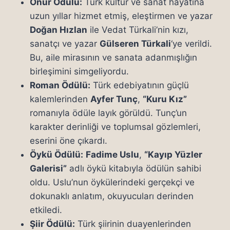
Onur Ödülü:
Türk kültür ve sanat hayatına
uzun yıllar hizmet etmiş, eleştirmen ve yazar
Doğan Hızlan
ile Vedat Türkali’nin kızı,
sanatçı ve yazar
Gülseren Türkali
‘ye verildi.
Bu, aile mirasının ve sanata adanmışlığın
birleşimini simgeliyordu.
Roman Ödülü:
Türk edebiyatının güçlü
kalemlerinden
Ayfer Tunç
,
“Kuru Kız”
romanıyla ödüle layık görüldü. Tunç’un
karakter derinliği ve toplumsal gözlemleri,
eserini öne çıkardı.
Öykü Ödülü:
Fadime Uslu
,
“Kayıp Yüzler
Galerisi”
adlı öykü kitabıyla ödülün sahibi
oldu. Uslu’nun öykülerindeki gerçekçi ve
dokunaklı anlatım, okuyucuları derinden
etkiledi.
Şiir Ödülü:
Türk şiirinin duayenlerinden