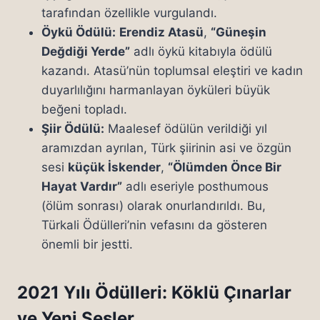
tarafından özellikle vurgulandı.
Öykü Ödülü:
Erendiz Atasü
,
“Güneşin
Değdiği Yerde”
adlı öykü kitabıyla ödülü
kazandı. Atasü’nün toplumsal eleştiri ve kadın
duyarlılığını harmanlayan öyküleri büyük
beğeni topladı.
Şiir Ödülü:
Maalesef ödülün verildiği yıl
aramızdan ayrılan, Türk şiirinin asi ve özgün
sesi
küçük İskender
,
“Ölümden Önce Bir
Hayat Vardır”
adlı eseriyle posthumous
(ölüm sonrası) olarak onurlandırıldı. Bu,
Türkali Ödülleri’nin vefasını da gösteren
önemli bir jestti.
2021 Yılı Ödülleri: Köklü Çınarlar
ve Yeni Sesler