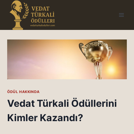
Skip
to
content
ÖDÜL HAKKINDA
Vedat Türkali Ödüllerini
Kimler Kazandı?