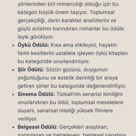
yönlerinden biri romancılığı olduğu için bu
kategori büyük önem taşıyor. Toplumsal
gerçekçiliği, derin karakter analizlerini ve
güçlü anlatımı barındıran romanlar bu ödüle
layık görülüyor.
Öykü Ödülü:
Kısa ama etkileyici, hayatın
farklı kesitlerini ustalıkla işleyen öykü kitapları
bu kategoride onurlandırılıyor.
Şiir Ödülü:
Sözün gücünü, duygunun
yoğunluğunu ve estetik derinliği bir araya
getiren şiirler bu kategoride değerlendiriliyor.
Sinema Ödülü:
Türkali’nin senarist kimliğini
onurlandıran bu ödül, toplumsal meselelere
duyarlı, sanatsal niteliği yüksek filmlere
veriliyor.
Belgesel Ödülü:
Gerçekleri araştıran,
sorgulayan ve belgeleyen, belgesel sanatına