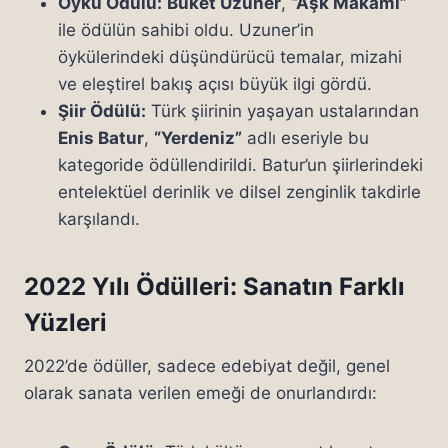
Öykü Ödülü:
Buket Uzuner
,
“Aşk Makamı”
ile ödülün sahibi oldu. Uzuner’in
öykülerindeki düşündürücü temalar, mizahi
ve eleştirel bakış açısı büyük ilgi gördü.
Şiir Ödülü:
Türk şiirinin yaşayan ustalarından
Enis Batur
,
“Yerdeniz”
adlı eseriyle bu
kategoride ödüllendirildi. Batur’un şiirlerindeki
entelektüel derinlik ve dilsel zenginlik takdirle
karşılandı.
2022 Yılı Ödülleri: Sanatın Farklı
Yüzleri
2022’de ödüller, sadece edebiyat değil, genel
olarak sanata verilen emeği de onurlandırdı: