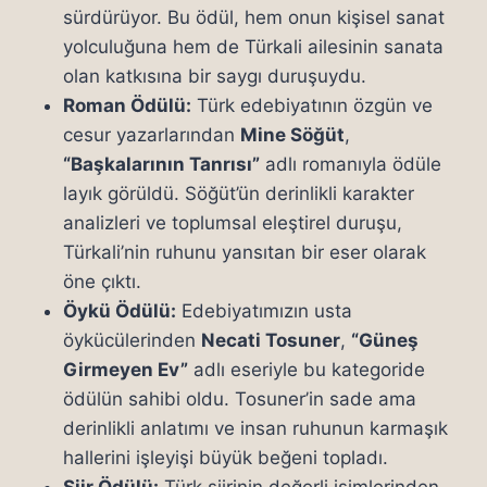
sürdürüyor. Bu ödül, hem onun kişisel sanat
yolculuğuna hem de Türkali ailesinin sanata
olan katkısına bir saygı duruşuydu.
Roman Ödülü:
Türk edebiyatının özgün ve
cesur yazarlarından
Mine Söğüt
,
“Başkalarının Tanrısı”
adlı romanıyla ödüle
layık görüldü. Söğüt’ün derinlikli karakter
analizleri ve toplumsal eleştirel duruşu,
Türkali’nin ruhunu yansıtan bir eser olarak
öne çıktı.
Öykü Ödülü:
Edebiyatımızın usta
öykücülerinden
Necati Tosuner
,
“Güneş
Girmeyen Ev”
adlı eseriyle bu kategoride
ödülün sahibi oldu. Tosuner’in sade ama
derinlikli anlatımı ve insan ruhunun karmaşık
hallerini işleyişi büyük beğeni topladı.