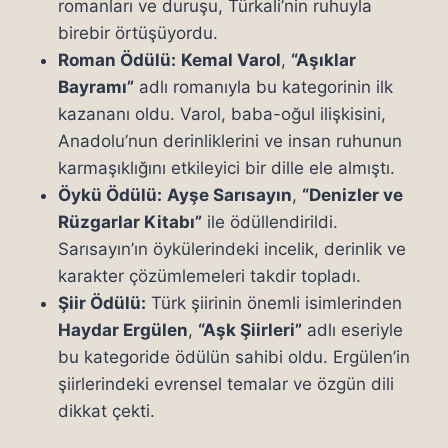
romanları ve duruşu, Türkali’nin ruhuyla
birebir örtüşüyordu.
Roman Ödülü:
Kemal Varol
,
“Aşıklar
Bayramı”
adlı romanıyla bu kategorinin ilk
kazananı oldu. Varol, baba-oğul ilişkisini,
Anadolu’nun derinliklerini ve insan ruhunun
karmaşıklığını etkileyici bir dille ele almıştı.
Öykü Ödülü:
Ayşe Sarısayın
,
“Denizler ve
Rüzgarlar Kitabı”
ile ödüllendirildi.
Sarısayın’ın öykülerindeki incelik, derinlik ve
karakter çözümlemeleri takdir topladı.
Şiir Ödülü:
Türk şiirinin önemli isimlerinden
Haydar Ergülen
,
“Aşk Şiirleri”
adlı eseriyle
bu kategoride ödülün sahibi oldu. Ergülen’in
şiirlerindeki evrensel temalar ve özgün dili
dikkat çekti.